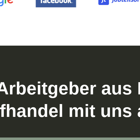
rbeit­geber aus
f­handel mit uns 